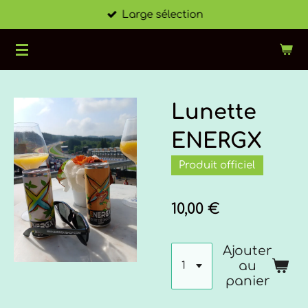
Large sélection
Passer
au
contenu
principal
Lunette
ENERGX
Produit officiel
10,00 €
Ajouter
au
panier