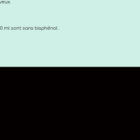
veux.
 ml sont sans bisphénol .