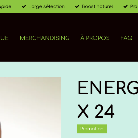
rapide
Large sélection
Boost naturel
Pro
QUE
MERCHANDISING
À PROPOS
FAQ
ENERG
X 24
Promotion