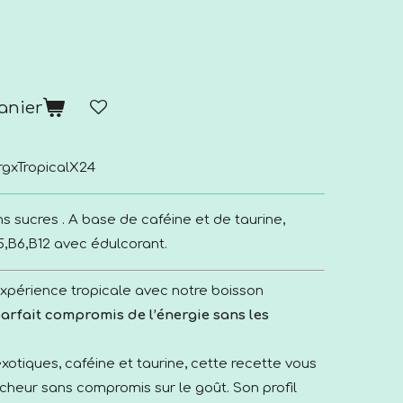
anier
rgxTropicalX24
s sucres . A base de caféine et de taurine,
5,B6,B12 avec édulcorant.
expérience tropicale avec notre boisson
arfait compromis de l’énergie sans les
xotiques, caféine et taurine, cette recette vous
îcheur sans compromis sur le goût. Son profil