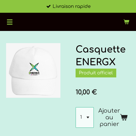
Livraison rapide
Passer
au
contenu
principal
Casquette
ENERGX
Produit officiel
10,00 €
Ajouter
au
panier