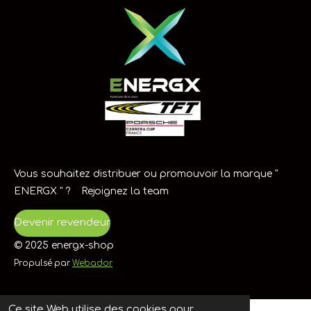
e
e
e
e
e
i
l
o
u
s
s
s
s
a
n
t
i
:
o
5
n
é
t
o
i
l
Vous souhaitez distribuer ou promouvoir la marque "
e
ENERGX " ? Rejoignez la team
s
Devenir revendeur
© 2025 energx-shop
Propulsé par
Webador
Ce site Web utilise des cookies pour