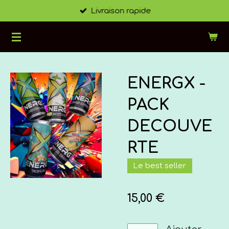
Livraison rapide
Passer
au
contenu
principal
ENERGX -
PACK
DECOUVE
RTE
Le best seller
15,00 €